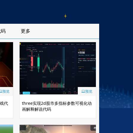
代码
更多
预览
预览
游戏代
three实现2d股市多指标参数可视化动
画解释解说代码