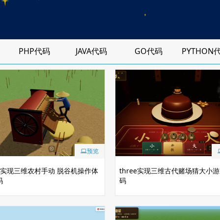
PHP代码
JAVA代码
GO代码
PYTHON
预览
ee实现三维农村手动 脱谷机操作体
three实现三维古代赌场猜大小
码
码