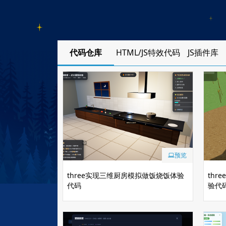
代码仓库
HTML/JS特效代码
JS插件库
预览
three实现三维厨房模拟做饭烧饭体验
thr
代码
验代