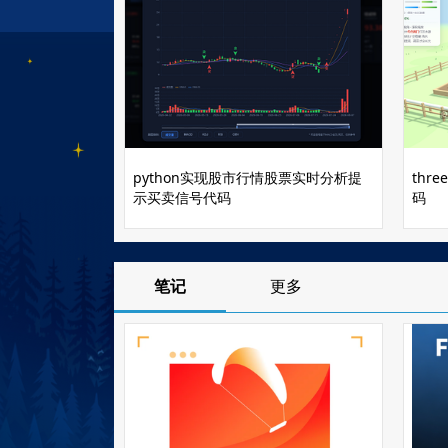
python实现股市行情股票实时分析提
th
示买卖信号代码
码
笔记
更多