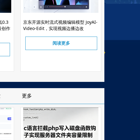
0.3
京东开源实时流式视频编辑模型 JoyAI-
段创作
Video-Edit，实现视频边播边改
阅读更多
发
更多