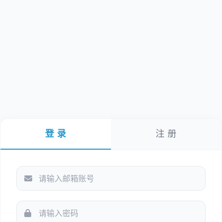
登 录
注 册