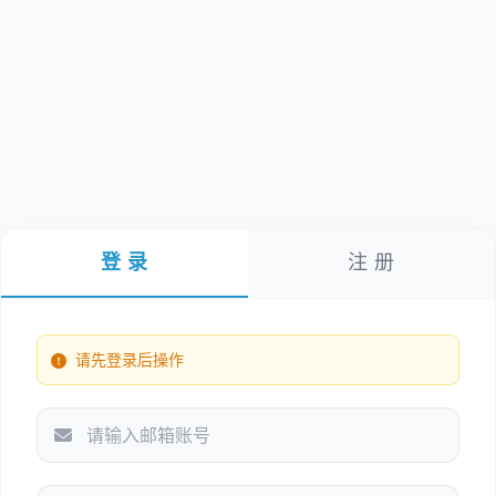
登 录
注 册
请先登录后操作