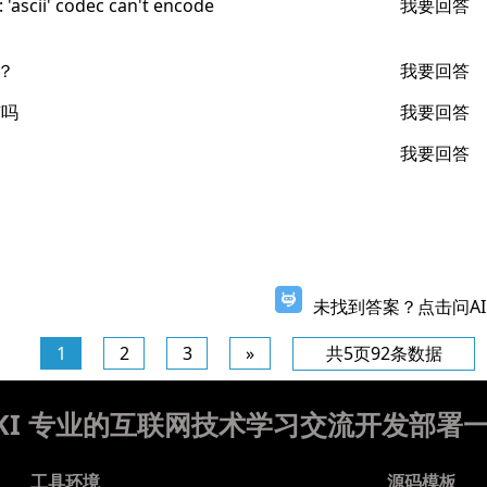
cii' codec can't encode
我要回答
？
我要回答
有吗
我要回答
我要回答
未找到答案？点击问AI
1
2
3
»
共5页92条数据
WIKI 专业的互联网技术学习交流开发部署
工具环境
源码模板