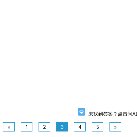
未找到答案？点击问AI
«
1
2
3
4
5
»