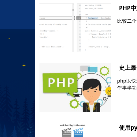
PHP
比较二个
史上最
php以
作事半功
使用p