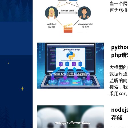
当一个网
何为您推
pyt
php
大模型的
数据库迫在
监听的向
搜索，我
采用xor
node
存储