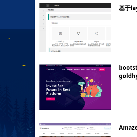
基于l
boo
goldh
Ama