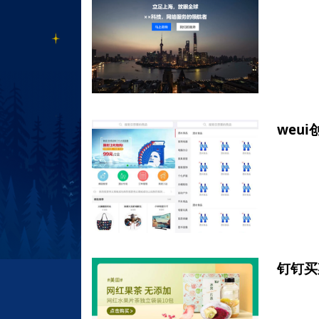
weu
钉钉买