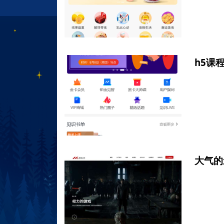
h5课
大气的